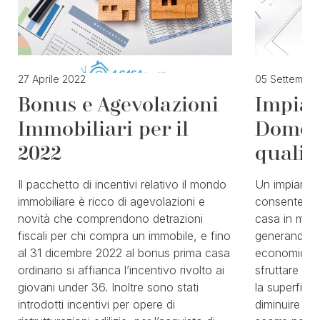
27 Aprile 2022
05 Settembre
Bonus e Agevolazioni
Impian
Immobiliari per il
Domest
2022
quali 
Il pacchetto di incentivi relativo il mondo
Un impianto
immobiliare è ricco di agevolazioni e
consente di r
novità che comprendono detrazioni
casa in mani
fiscali per chi compra un immobile, e fino
generando un
al 31 dicembre 2022 al bonus prima casa
economico. È
ordinario si affianca l’incentivo rivolto ai
sfruttare il 
giovani under 36. Inoltre sono stati
la superfici
introdotti incentivi per opere di
diminuire la