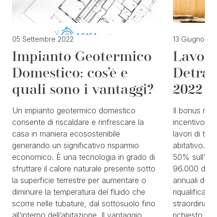
05 Settembre 2022
13 Giugno 20
Impianto Geotermico
Lavori
Domestico: cos’è e
Detraz
quali sono i vantaggi?
2022
Un impianto geotermico domestico
Il bonus ris
consente di riscaldare e rinfrescare la
incentivo pe
casa in maniera ecosostenibile
lavori di tipo
generando un significativo risparmio
abitativo. Co
economico. È una tecnologia in grado di
50% sull’IR
sfruttare il calore naturale presente sotto
96.000 di sp
la superficie terrestre per aumentare o
annuali di pa
diminuire la temperatura del fluido che
riqualificazi
scorre nelle tubature, dal sottosuolo fino
straordinari
all’interno dell’abitazione. Il vantaggio
richiesto da t