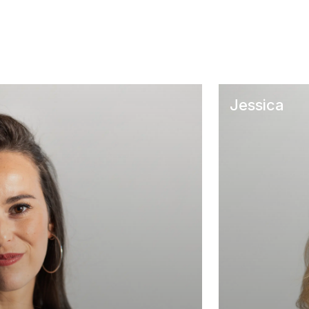
Jessica
A CASA – Noc