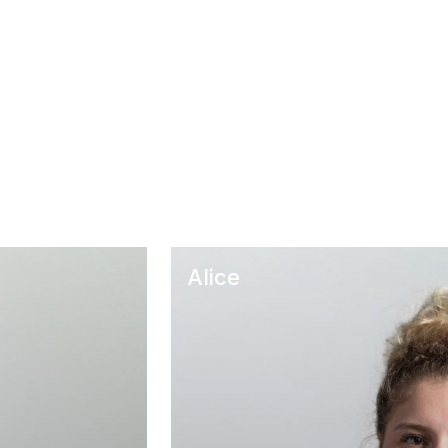
Alice
A CASA – Medesano