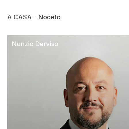
A CASA - Noceto
Nunzio Derviso
A CASA – Noceto