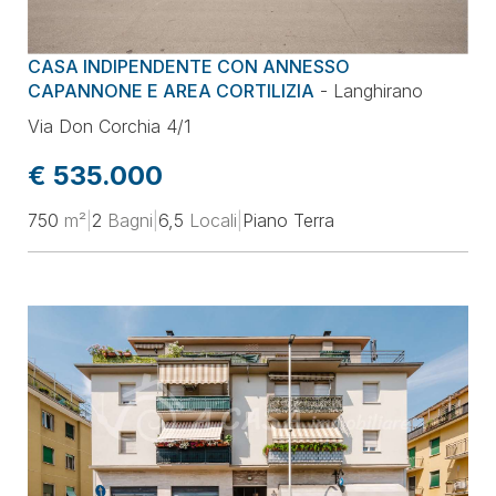
Prezzo
CASA INDIPENDENTE CON ANNESSO
Superficie
CAPANNONE E AREA CORTILIZIA
-
Langhirano
Via Don Corchia 4/1
Locali
€ 535.000
750
m²
|
2
Bagni
|
6,5
Locali
|
Piano Terra
Classe energetica
Ordina per
Aggiorna la selezione