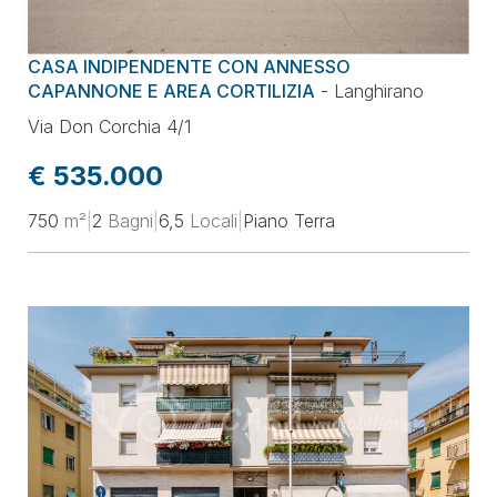
Prezzo
CASA INDIPENDENTE CON ANNESSO
Superficie
CAPANNONE E AREA CORTILIZIA
-
Langhirano
Via Don Corchia 4/1
Locali
€ 535.000
750
m²
|
2
Bagni
|
6,5
Locali
|
Piano Terra
Classe energetica
Ordina per
Aggiorna la selezione