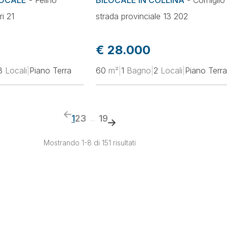
LOCALE
-
Felino
BILOCALE IN COLLINA
-
Corniglio
ri 21
strada provinciale 13 202
€ 28.000
3
Locali
|
Piano Terra
60
m²
|
1
Bagno
|
2
Locali
|
Piano Terra
1
2
3
19
...
Mostrando 1-8 di 151 risultati