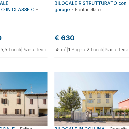
CALE
BILOCALE RISTRUTTURATO con
O IN CLASSE C
-
garage
-
Fontanellato
0
€ 630
|
5,5
Locali
|
Piano Terra
55
m²
|
1
Bagno
|
2
Locali
|
Piano Terra