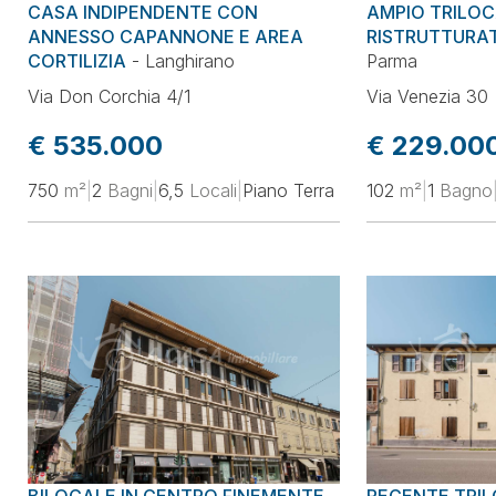
CASA INDIPENDENTE CON
AMPIO TRILO
ANNESSO CAPANNONE E AREA
RISTRUTTURAT
CORTILIZIA
-
Langhirano
Parma
Via Don Corchia 4/1
Via Venezia 30
€ 535.000
€ 229.00
750
m²
|
2
Bagni
|
6,5
Locali
|
Piano Terra
102
m²
|
1
Bagno