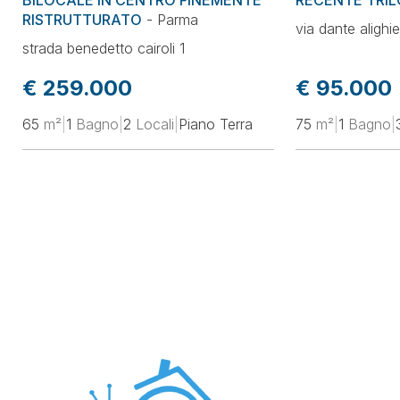
BILOCALE IN CENTRO FINEMENTE
RECENTE TRI
RISTRUTTURATO
-
Parma
via dante alighie
strada benedetto cairoli 1
€ 259.000
€ 95.000
65
m²
|
1
Bagno
|
2
Locali
|
Piano Terra
75
m²
|
1
Bagno
|