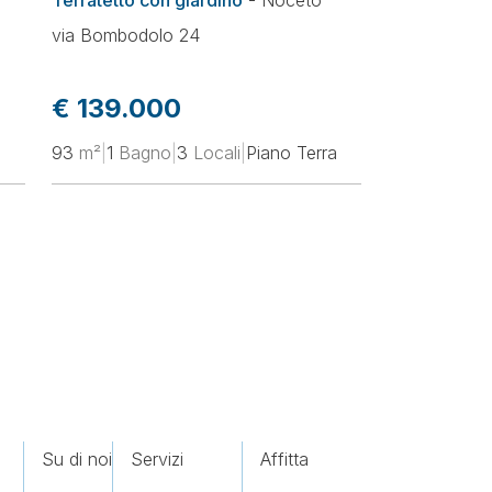
Terratetto con giardino
-
Noceto
via Bombodolo 24
€ 139.000
93
m²
|
1
Bagno
|
3
Locali
|
Piano Terra
Su di noi
Servizi
Affitta