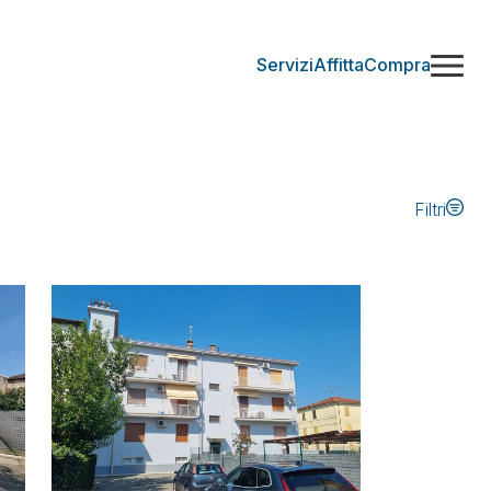
Servizi
Affitta
Compra
Filtri
Comune
Locali
Aggiorna la selezione