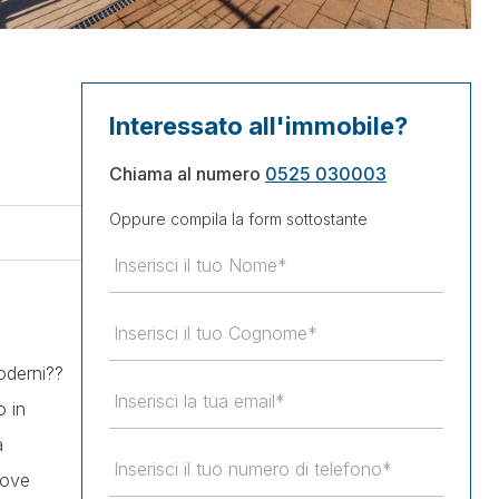
Interessato all'immobile?
Chiama al numero
0525 030003
Oppure compila la form sottostante
oderni??
o in
a
dove