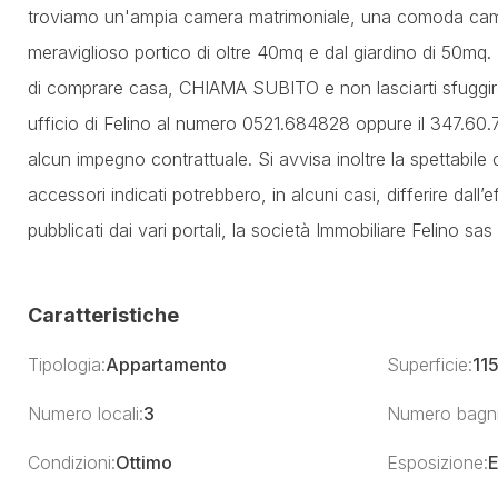
troviamo un'ampia camera matrimoniale, una comoda camer
meraviglioso portico di oltre 40mq e dal giardino di 50m
di comprare casa, CHIAMA SUBITO e non lasciarti sfuggire
ufficio di Felino al numero 0521.684828 oppure il 347.60.7
alcun impegno contrattuale. Si avvisa inoltre la spettabile c
accessori indicati potrebbero, in alcuni casi, differire dall’
pubblicati dai vari portali, la società Immobiliare Felino sa
Caratteristiche
Tipologia:
Appartamento
Superficie:
11
Numero locali:
3
Numero bagni
Condizioni:
Ottimo
Esposizione:
E