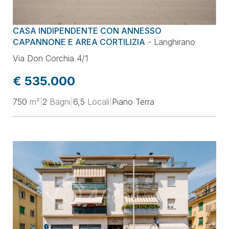
Prezzo
CASA INDIPENDENTE CON ANNESSO
Superficie
CAPANNONE E AREA CORTILIZIA
-
Langhirano
Via Don Corchia 4/1
Locali
€ 535.000
750
m²
|
2
Bagni
|
6,5
Locali
|
Piano Terra
Classe energetica
Ordina per
Aggiorna la selezione