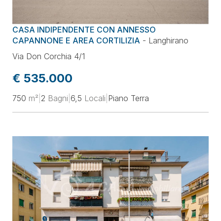
Prezzo
CASA INDIPENDENTE CON ANNESSO
Superficie
CAPANNONE E AREA CORTILIZIA
-
Langhirano
Via Don Corchia 4/1
Locali
€ 535.000
750
m²
|
2
Bagni
|
6,5
Locali
|
Piano Terra
Classe energetica
Ordina per
Aggiorna la selezione