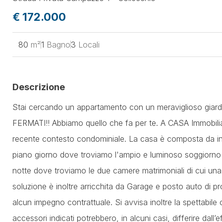
€ 172.000
80
m²
1
Bagno
3
Locali
Descrizione
Stai cercando un appartamento con un meraviglioso giardi
FERMATI!! Abbiamo quello che fa per te. A CASA Immobiliar
recente contesto condominiale. La casa è composta da ingr
piano giorno dove troviamo l'ampio e luminoso soggiorno e 
notte dove troviamo le due camere matrimoniali di cui una
soluzione è inoltre arricchita da Garage e posto auto di pr
alcun impegno contrattuale. Si avvisa inoltre la spettabile c
accessori indicati potrebbero, in alcuni casi, differire dall’