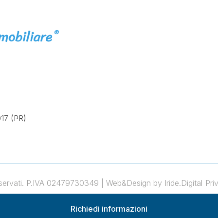
17 (PR)
 riservati. P.IVA 02479730349 |
Web&Design by Iride.Digital
Pri
desano
Vendita e Affitto Immobili a San Secondo Parmense
Vendita e Affitto Immobil
Richiedi informazioni