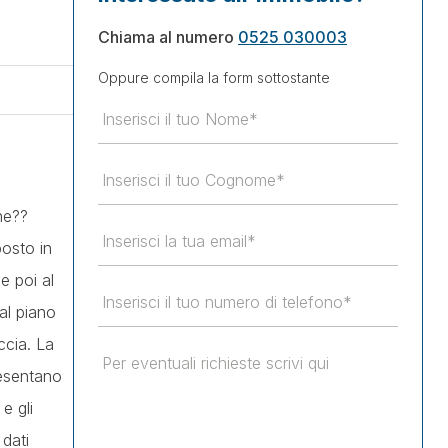
Chiama al numero
0525 030003
Oppure compila la form sottostante
ne??
posto in
e poi al
al piano
ccia. La
resentano
e gli
 dati