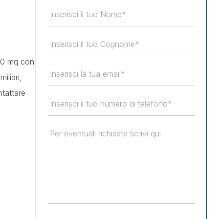
070 mq con
iliari,
ntattare