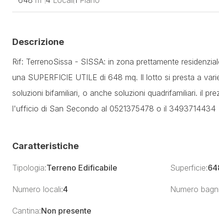
648
m²
4
Locali
1
Piano
Descrizione
Rif: TerrenoSissa - SISSA: in zona prettamente residenzial
una SUPERFICIE UTILE di 648 mq. Il lotto si presta a varie s
soluzioni bifamiliari, o anche soluzioni quadrifamiliari. il pr
l'ufficio di San Secondo al 0521375478 o il 3493714434
Caratteristiche
Tipologia:
Terreno Edificabile
Superficie:
64
Numero locali:
4
Numero bagni
Cantina:
Non presente