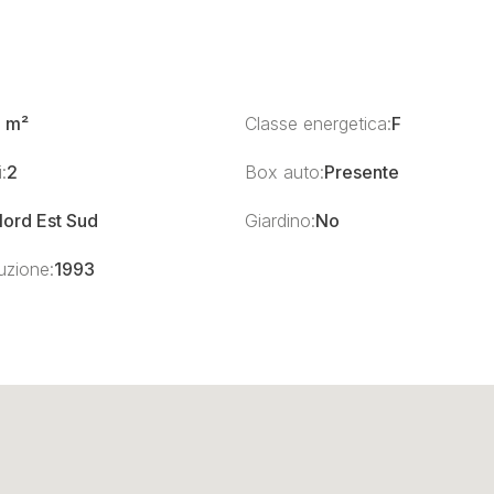
1 m²
Classe energetica:
F
:
2
Box auto:
Presente
ord Est Sud
Giardino:
No
uzione:
1993