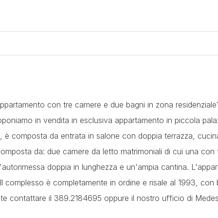
un appartamento con tre camere e due bagni in zona residenzial
oponiamo in vendita in esclusiva appartamento in piccola pala
mo, è composta da entrata in salone con doppia terrazza, cucina
composta da: due camere da letto matrimoniali di cui una con 
'autorimessa doppia in lunghezza e un'ampia cantina. L'appa
 Il complesso è completamente in ordine e risale al 1993, con
ete contattare il 389.2184695 oppure il nostro ufficio di Mede