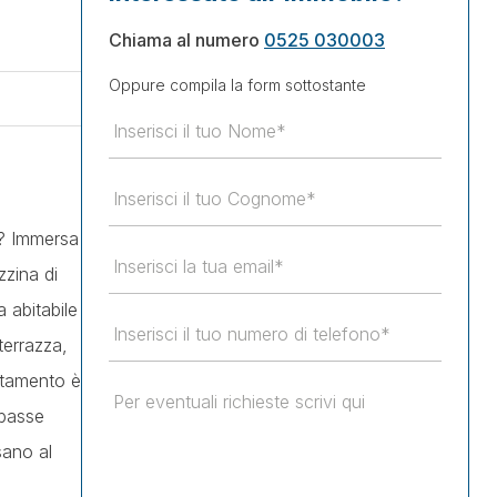
Chiama al numero
0525 030003
Oppure compila la form sottostante
e? Immersa
zzina di
 abitabile
terrazza,
rtamento è
 basse
sano al