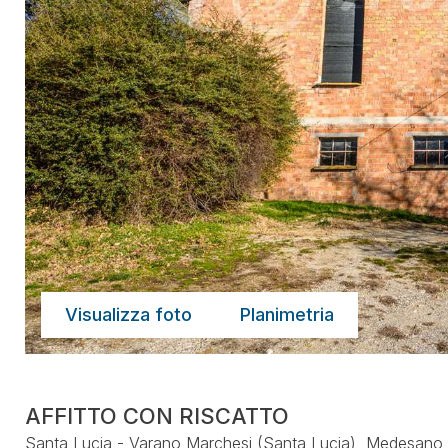
Visualizza foto
Planimetria
AFFITTO CON RISCATTO
Santa Lucia - Varano Marchesi (Santa Lucia), Medesano