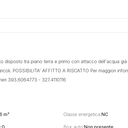
disposto tra piano terra e primo con attacco dell'acqua già
 agricoli. POSSIBILITA' AFFITTO A RISCATTO Per maggiori infor
umeri 393.6064773 - 327.4110116
6 m²
Classe energetica:
NC
:
0
Box auto:
Non presente