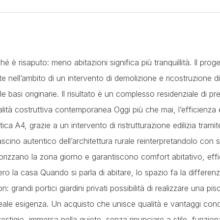
è risaputo: meno abitazioni significa più tranquillità. Il proge
e nell’ambito di un intervento di demolizione e ricostruzione d
 basi originarie. Il risultato è un complesso residenziale di pre
alità costruttiva contemporanea Oggi più che mai, l’efficienza
ca A4, grazie a un intervento di ristrutturazione edilizia tramit
scino autentico dell’architettura rurale reinterpretandolo con s
orizzano la zona giorno e garantiscono comfort abitativo, eff
o la casa Quando si parla di abitare, lo spazio fa la differen
: grandi portici giardini privati possibilità di realizzare una pis
eale esigenza. Un acquisto che unisce qualità e vantaggi conc
stigio, immersa nella quiete, senza rinunciare a stile, funziona