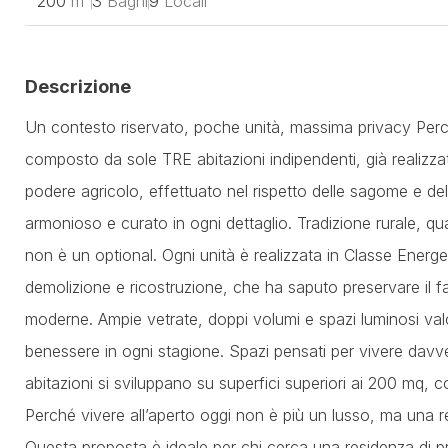
200
m²
3
Bagni
9
Locali
Descrizione
Un contesto riservato, poche unità, massima privacy Perché 
composto da sole TRE abitazioni indipendenti, già realizzat
podere agricolo, effettuato nel rispetto delle sagome e delle
armonioso e curato in ogni dettaglio. Tradizione rurale, qu
non è un optional. Ogni unità è realizzata in Classe Energeti
demolizione e ricostruzione, che ha saputo preservare il fa
moderne. Ampie vetrate, doppi volumi e spazi luminosi val
benessere in ogni stagione. Spazi pensati per vivere davver
abitazioni si sviluppano su superfici superiori ai 200 mq, con
Perché vivere all’aperto oggi non è più un lusso, ma una r
Questa proposta è ideale per chi cerca una residenza di pre