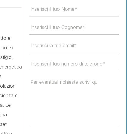
tto è
i un ex
stigio,
 energetica
e
oluzioni
icienza e
za. Le
cina
reti
lità e