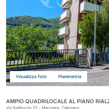
Visualizza foto
Planimetria
AMPIO QUADRILOCALE AL PIANO RIAL
Via Battilocchi 33 - Marzolara, Calestano