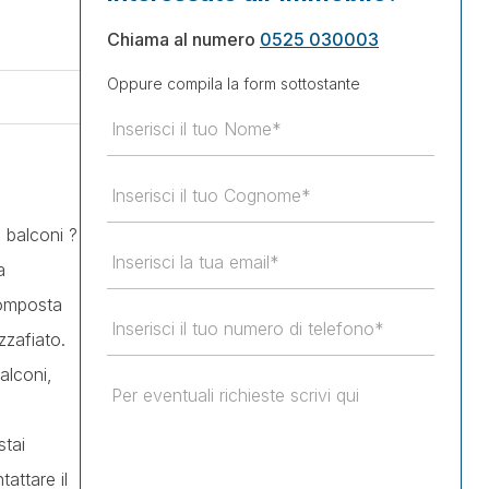
Chiama al numero
0525 030003
Oppure compila la form sottostante
 balconi ?
a
composta
zzafiato.
alconi,
stai
attare il