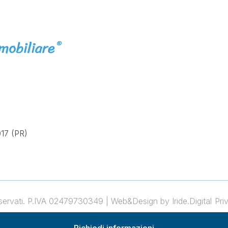
17 (PR)
 riservati. P.IVA 02479730349 |
Web&Design by Iride.Digital
Pri
desano
Vendita e Affitto Immobili a San Secondo Parmense
Vendita e Affitto Immobil