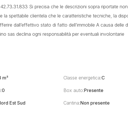
42.73.31.833 Si precisa che le descrizioni sopra riportate non
la spettabile clientela che le caratteristiche tecniche, la disp
fferire dall’effettivo stato di fatto dell’immobile A causa delle d
elino sas declina ogni responsabilità per eventuali involontarie
3 m²
Classe energetica:
C
:
0
Box auto:
Presente
ord Est Sud
Cantina:
Non presente