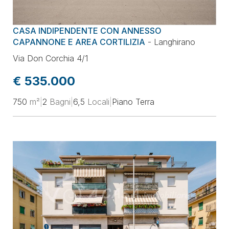
Prezzo
CASA INDIPENDENTE CON ANNESSO
Superficie
CAPANNONE E AREA CORTILIZIA
-
Langhirano
Via Don Corchia 4/1
Locali
€ 535.000
750
m²
|
2
Bagni
|
6,5
Locali
|
Piano Terra
Classe energetica
Ordina per
Aggiorna la selezione