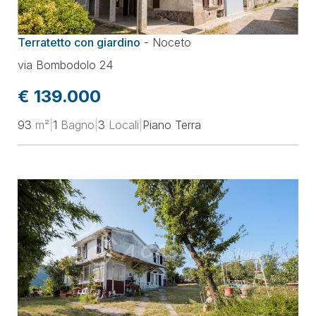
Prezzo
Terratetto con giardino
-
Noceto
Superficie
via Bombodolo 24
€ 139.000
Locali
93
m²
|
1
Bagno
|
3
Locali
|
Piano Terra
Classe energetica
Ordina per
Aggiorna la selezione