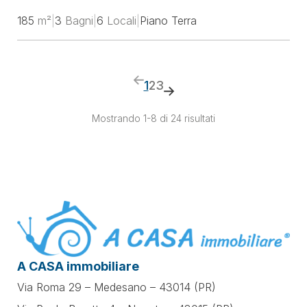
185
m²
|
3
Bagni
|
6
Locali
|
Piano Terra
1
2
3
Mostrando 1-8 di 24 risultati
A CASA immobiliare
Via Roma 29 – Medesano – 43014 (PR)