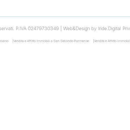
 riservati. P.IVA 02479730349 |
Web&Design by Iride.Digital
Pri
desano
Vendita e Affitto Immobili a San Secondo Parmense
Vendita e Affitto Immobil