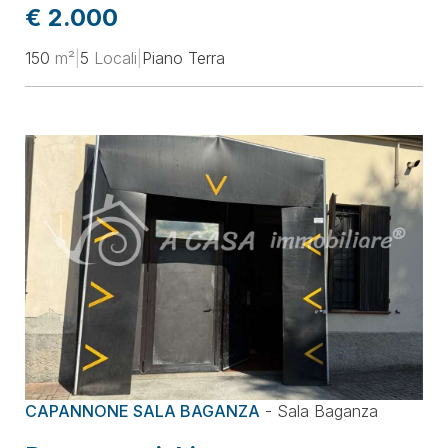
€ 2.000
150
m²
|
5
Locali
|
Piano Terra
CAPANNONE SALA BAGANZA
-
Sala Baganza