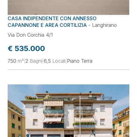
Prezzo
CASA INDIPENDENTE CON ANNESSO
Superficie
CAPANNONE E AREA CORTILIZIA
-
Langhirano
Via Don Corchia 4/1
Locali
€ 535.000
750
m²
|
2
Bagni
|
6,5
Locali
|
Piano Terra
Classe energetica
Ordina per
Aggiorna la selezione