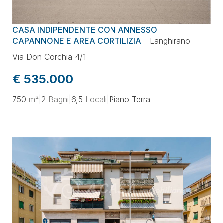
Prezzo
CASA INDIPENDENTE CON ANNESSO
Superficie
CAPANNONE E AREA CORTILIZIA
-
Langhirano
Via Don Corchia 4/1
Locali
€ 535.000
750
m²
|
2
Bagni
|
6,5
Locali
|
Piano Terra
Classe energetica
Ordina per
Aggiorna la selezione